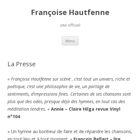
Françoise Hautfenne
site officiel
Aller
Menu
au
contenu
La Presse
« Françoise Hautfenne sur scène , c’est tout un univers, riche et
poétique, c’est une philosophie de vie, un partage de
sentiments, d’impressions fines. Certaines de ses chansons sont
plus que des odes, presque déjà des hymnes, en tout cas des
méditation tendres. »
Annie – Claire Hilga revue Vinyl
n°104
« Un hymne au bonheur de faire et de répandre les chansons,
en tout lieu et à tout moment. »
François Bellart – lire